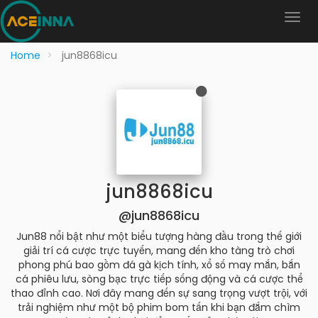
Home
jun8868icu
jun8868icu
@jun8868icu
Jun88 nổi bật như một biểu tượng hàng đầu trong thế giới
giải trí cá cược trực tuyến, mang đến kho tàng trò chơi
phong phú bao gồm đá gà kịch tính, xổ số may mắn, bắn
cá phiêu lưu, sòng bạc trực tiếp sống động và cá cược thể
thao đỉnh cao. Nơi đây mang đến sự sang trọng vượt trội, với
trải nghiệm như một bộ phim bom tấn khi bạn đắm chìm