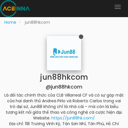
Home
jun88hkcom
jun88hkcom
@jun88hkcom
Là đối tác chính thức của CLB Villarreal CF và có sự góp mặt
của hai danh thủ Andrea Pirlo và Roberto Carlos trong vai
trò đại sứ, Jun88 không chỉ là nhà cái – mà còn là biểu
tượng kết nối giữa thể thao và công nghệ cá cược hiện đại.
Website:
https://jun88hk.com/
Địa chỉ: 118 Trương Vĩnh Ký, Tân Sơn Nhì, Tân Phú, Hồ Chí