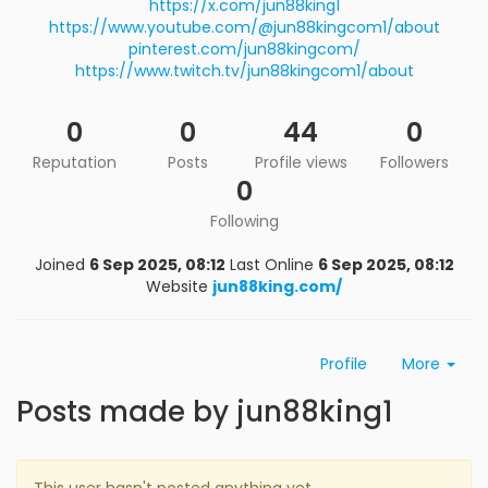
https://x.com/jun88king1
https://www.youtube.com/@jun88kingcom1/about
pinterest.com/jun88kingcom/
https://www.twitch.tv/jun88kingcom1/about
0
0
44
0
Reputation
Posts
Profile views
Followers
0
Following
Joined
6 Sep 2025, 08:12
Last Online
6 Sep 2025, 08:12
Website
jun88king.com/
Profile
More
Posts made by jun88king1