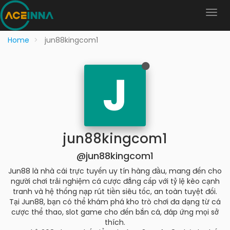
Home
jun88kingcom1
J
jun88kingcom1
@jun88kingcom1
Jun88 là nhà cái trực tuyến uy tín hàng đầu, mang đến cho
người chơi trải nghiệm cá cược đẳng cấp với tỷ lệ kèo cạnh
tranh và hệ thống nạp rút tiền siêu tốc, an toàn tuyệt đối.
Tại Jun88, bạn có thể khám phá kho trò chơi đa dạng từ cá
cược thể thao, slot game cho đến bắn cá, đáp ứng mọi sở
thích.