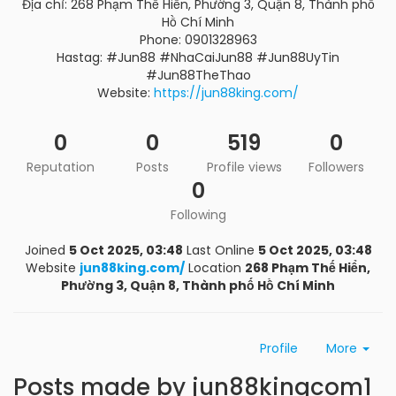
Địa chỉ: 268 Phạm Thế Hiển, Phường 3, Quận 8, Thành phố
Hồ Chí Minh
Phone: 0901328963
Hastag: #Jun88 #NhaCaiJun88 #Jun88UyTin
#Jun88TheThao
Website:
https://jun88king.com/
0
0
519
0
Reputation
Posts
Profile views
Followers
0
Following
Joined
5 Oct 2025, 03:48
Last Online
5 Oct 2025, 03:48
Website
jun88king.com/
Location
268 Phạm Thế Hiển,
Phường 3, Quận 8, Thành phố Hồ Chí Minh
Profile
More
Posts made by jun88kingcom1