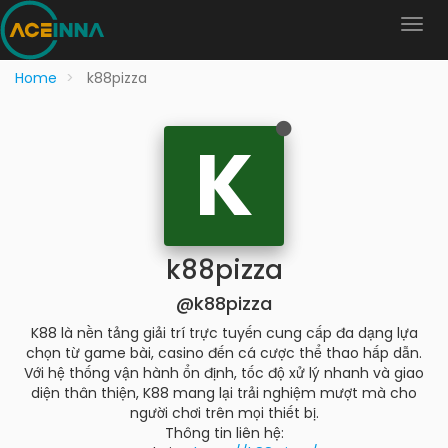
Home
k88pizza
K
k88pizza
@k88pizza
K88 là nền tảng giải trí trực tuyến cung cấp đa dạng lựa
chọn từ game bài, casino đến cá cược thể thao hấp dẫn.
Với hệ thống vận hành ổn định, tốc độ xử lý nhanh và giao
diện thân thiện, K88 mang lại trải nghiệm mượt mà cho
người chơi trên mọi thiết bị.
Thông tin liên hệ: