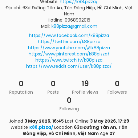
Website:
https://k88.pizza/
Địa chỉ: 63d Đường Tân An, Tân Đông Hiệp, Hồ Chí Minh, Việt
Nam
Hotline: 0968992015
Mail:
k88pizza@gmail.com
https://www.facebook.com/k88pizza
https://twitter.com/k88pizza
https://www.youtube.com/@k88pizza
https://www.pinterest.com/k88pizza/
https://www.twitch.tv/k88pizza
https://www.reddit.com/user/k88pizza/
0
0
19
0
Reputation
Posts
Profile views
Followers
0
Following
Joined
3 May 2026, 16:45
Last Online
3 May 2026, 17:29
Website
k88.pizza/
Location
63d Đường Tân An, Tân
Đông Hiệp, Hồ Chí Minh, Việt Nam
Age
27