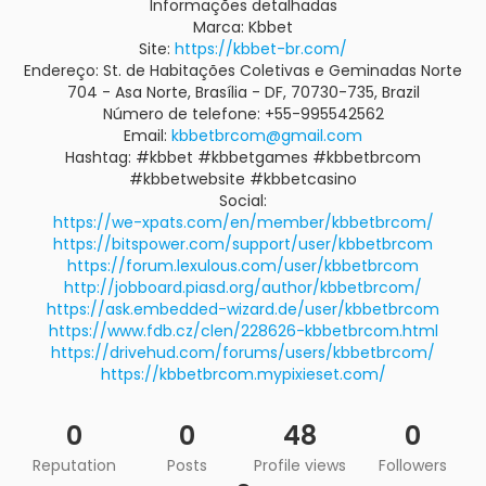
Informações detalhadas
Marca: Kbbet
Site:
https://kbbet-br.com/
Endereço: St. de Habitações Coletivas e Geminadas Norte
704 - Asa Norte, Brasília - DF, 70730-735, Brazil
Número de telefone: +55-995542562
Email:
kbbetbrcom@gmail.com
Hashtag: #kbbet #kbbetgames #kbbetbrcom
#kbbetwebsite #kbbetcasino
Social:
https://we-xpats.com/en/member/kbbetbrcom/
https://bitspower.com/support/user/kbbetbrcom
https://forum.lexulous.com/user/kbbetbrcom
http://jobboard.piasd.org/author/kbbetbrcom/
https://ask.embedded-wizard.de/user/kbbetbrcom
https://www.fdb.cz/clen/228626-kbbetbrcom.html
https://drivehud.com/forums/users/kbbetbrcom/
https://kbbetbrcom.mypixieset.com/
0
0
48
0
Reputation
Posts
Profile views
Followers