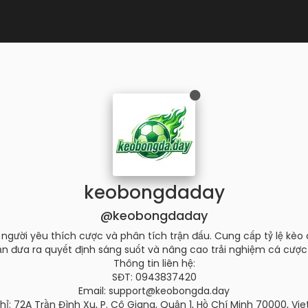
keobongdaday
@keobongdaday
gười yêu thích cược và phân tích trận đấu. Cung cấp tỷ lệ kèo c
bạn đưa ra quyết định sáng suốt và nâng cao trải nghiệm cá cượ
Thông tin liên hệ:
SĐT: 0943837420
Email: support@keobongda.day
hỉ: 72A Trần Đình Xu, P. Cô Giang, Quận 1, Hồ Chí Minh 70000, V