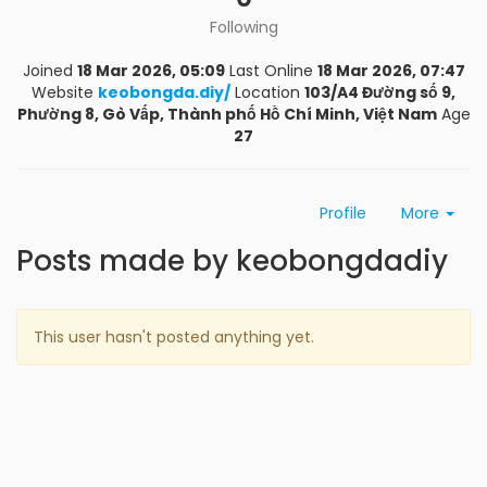
Following
Joined
18 Mar 2026, 05:09
Last Online
18 Mar 2026, 07:47
Website
keobongda.diy/
Location
103/A4 Đường số 9,
Phường 8, Gò Vấp, Thành phố Hồ Chí Minh, Việt Nam
Age
27
Profile
More
Posts made by keobongdadiy
This user hasn't posted anything yet.