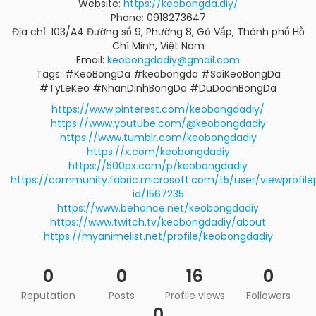
Website:
https://keobongda.diy/
Phone: 0918273647
Địa chỉ: 103/A4 Đường số 9, Phường 8, Gò Vấp, Thành phố Hồ
Chí Minh, Việt Nam
Email:
keobongdadiy@gmail.com
Tags: #KeoBongDa #keobongda #SoiKeoBongDa
#TyLeKeo #NhanDinhBongDa #DuDoanBongDa
https://www.pinterest.com/keobongdadiy/
https://www.youtube.com/@keobongdadiy
https://www.tumblr.com/keobongdadiy
https://x.com/keobongdadiy
https://500px.com/p/keobongdadiy
https://community.fabric.microsoft.com/t5/user/viewprofil
id/1567235
https://www.behance.net/keobongdadiy
https://www.twitch.tv/keobongdadiy/about
https://myanimelist.net/profile/keobongdadiy
0
0
16
0
Reputation
Posts
Profile views
Followers
0