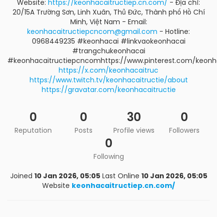
Website:
https://keonhacaitructiep.cn.com/
- Địa chỉ:
20/15A Trường Sơn, Linh Xuân, Thủ Đức, Thành phố Hồ Chí
Minh, Việt Nam - Email:
keonhacaitructiepcncom@gmail.com
- Hotline:
0968449235 #keonhacai #linkvaokeonhacai
#trangchukeonhacai
#keonhacaitructiepcncomhttps://www.pinterest.com/keonh
https://x.com/keonhacaitruc
https://www.twitch.tv/keonhacaitructie/about
https://gravatar.com/keonhacaitructie
0
0
30
0
Reputation
Posts
Profile views
Followers
0
Following
Joined
10 Jan 2026, 05:05
Last Online
10 Jan 2026, 05:05
Website
keonhacaitructiep.cn.com/