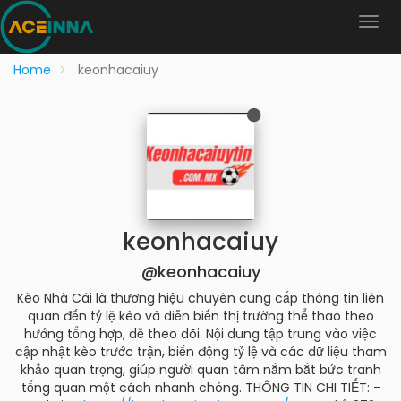
Home
keonhacaiuy
keonhacaiuy
@keonhacaiuy
Kèo Nhà Cái là thương hiệu chuyên cung cấp thông tin liên
quan đến tỷ lệ kèo và diễn biến thị trường thể thao theo
hướng tổng hợp, dễ theo dõi. Nội dung tập trung vào việc
cập nhật kèo trước trận, biến động tỷ lệ và các dữ liệu tham
khảo quan trọng, giúp người quan tâm nắm bắt bức tranh
tổng quan một cách nhanh chóng. THÔNG TIN CHI TIẾT: -