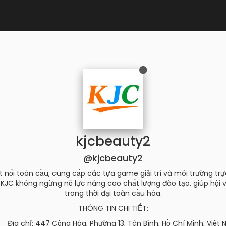
kjcbeauty2
@kjcbeauty2
 nối toàn cầu, cung cấp các tựa game giải trí và môi trường trực
, KJC không ngừng nỗ lực nâng cao chất lượng đào tạo, giúp hội v
trong thời đại toàn cầu hóa.
THÔNG TIN CHI TIẾT:
Địa chỉ: 447 Cộng Hòa, Phường 13, Tân Bình, Hồ Chí Minh, Việt