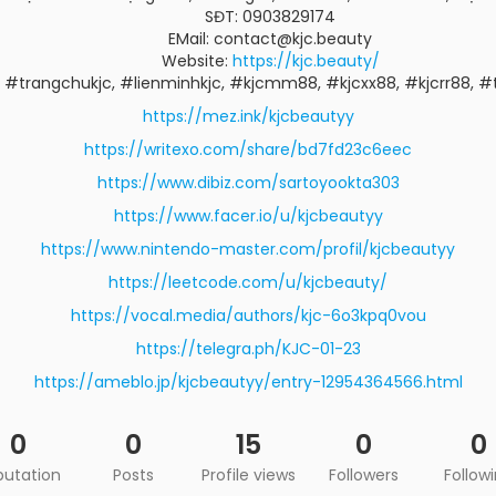
SĐT: 0903829174
EMail: contact@kjc.beauty
Website:
https://kjc.beauty/
, #trangchukjc, #lienminhkjc, #kjcmm88, #kjcxx88, #kjcrr88, 
https://mez.ink/kjcbeautyy
https://writexo.com/share/bd7fd23c6eec
https://www.dibiz.com/sartoyookta303
https://www.facer.io/u/kjcbeautyy
https://www.nintendo-master.com/profil/kjcbeautyy
https://leetcode.com/u/kjcbeauty/
https://vocal.media/authors/kjc-6o3kpq0vou
https://telegra.ph/KJC-01-23
https://ameblo.jp/kjcbeautyy/entry-12954364566.html
0
0
15
0
0
putation
Posts
Profile views
Followers
Follow