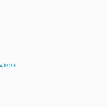
d/1332818