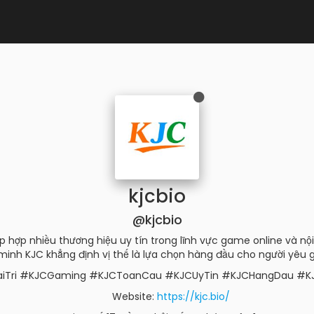
kjcbio
@kjcbio
, tập hợp nhiều thương hiệu uy tín trong lĩnh vực game online và n
minh KJC khẳng định vị thế là lựa chọn hàng đầu cho người yêu giả
iTri #KJCGaming #KJCToanCau #KJCUyTin #KJCHangDau #KJC
Website:
https://kjc.bio/