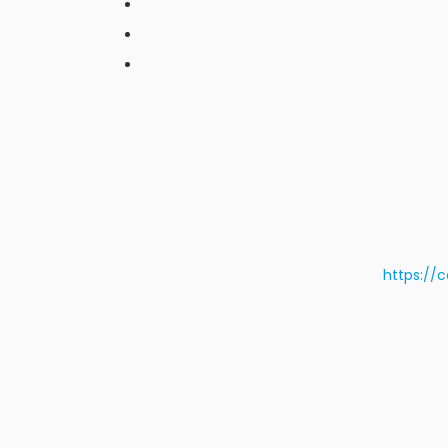
https://