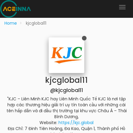
Home
kjcglobal11
kjcglobal11
@kjcglobal11
"KJC – Liên Minh KJC hay Liên Minh Quốc Tế KJC là nơi tập
hợp các thương hiệu giải trí uy tín toàn cầu với những cái
tên hấp dẫn và đi đầu thị trường tại khu vực Châu Á – Thái
Bình Dương,
Website:
https://kjc.global
Địa Chỉ: 7 Đinh Tiên Hoàng, Đa Kao, Quận 1, Thành phố Hồ