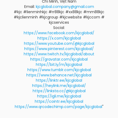
Chí Minh, Việt Nam
Email:
kjcglobal.company@gmail.com
#kjc #lienminhkjc #rr88kjc #xx88kjc #mm88kjc
#kjclienminh #kjcgroup #kjcwebsite #kjccom #
kjcservices
Social:
https://www.facebook.com/kjcglobal/
https://x.com/kjcglobal
https://www.youtube.com/@kjcglobal
https://www.pinterest.com/kjcglobal/
https://www.twitch.tv/kjcglobal/about
https://gravatar.com/kjcglobal
https://bit.ly/m/kjcglobal
https://www.tumblr.com/kjcglobal
https://www.behance.net/kjcglobal
https://linktr.ee/kjcglobal
https://heylink.me/kjcglobal/
https://linksta.cc/@kjcglobal
https://igli.me/kjcglobal
https://cointr.ee/kjcglobal
https://www.qrcodechimp.com/page/kjcglobal
"