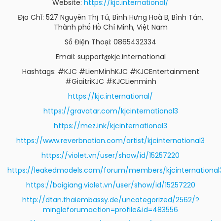
Website:
https://kjc.international/
Địa Chỉ: 527 Nguyễn Thị Tú, Bình Hưng Hoà B, Bình Tân,
Thành phố Hồ Chí Minh, Việt Nam
Số Điện Thoại: 0865432334
Email: support@kjc.international
Hashtags: #KJC #LienMinhKJC #KJCEntertainment
#GiaitriKJC #KJCLienminh
https://kjc.international/
https://gravatar.com/kjcinternational3
https://mez.ink/kjcinternational3
https://www.reverbnation.com/artist/kjcinternational3
https://violet.vn/user/show/id/15257220
https://leakedmodels.com/forum/members/kjcinternational
https://baigiang.violet.vn/user/show/id/15257220
http://dtan.thaiembassy.de/uncategorized/2562/?
mingleforumaction=profile&id=483556