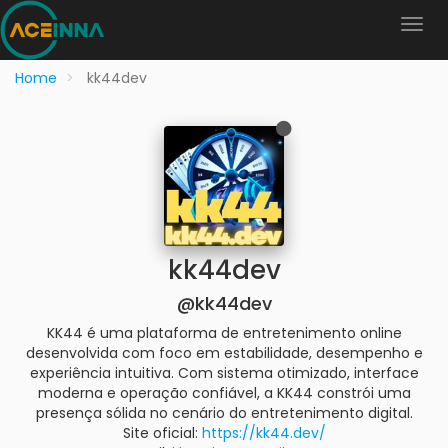
Home
kk44dev
kk44dev
@kk44dev
KK44 é uma plataforma de entretenimento online
desenvolvida com foco em estabilidade, desempenho e
experiência intuitiva. Com sistema otimizado, interface
moderna e operação confiável, a KK44 constrói uma
presença sólida no cenário do entretenimento digital.
Site oficial:
https://kk44.dev/