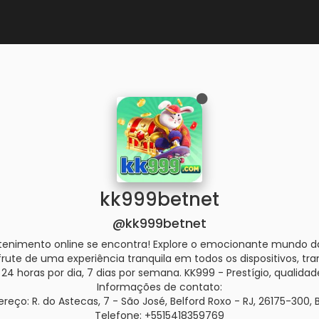
kk999betnet
@kk999betnet
enimento online se encontra! Explore o emocionante mundo das 
frute de uma experiência tranquila em todos os dispositivos, 
 24 horas por dia, 7 dias por semana. KK999 - Prestígio, qualida
Informações de contato:
reço: R. do Astecas, 7 - São José, Belford Roxo - RJ, 26175-300, B
Telefone: +5515418359769