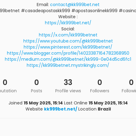
Email:
contact@kk999bet.net
99betnet #casadeapostaskk999 #apostasonlinekk999 #casinok
Website :
https://kk999bet.net/
Social:
https://x.com/kk999betnet
https://www.youtube.com/@kk999betnet
https://www.pinterest.com/kk999betnet/
https://www.blogger.com/profile/14023387164782368950
https://medium.com/@kk999betnet/kk999-0e04d5cd6fc1
https://kk999betnet.mystrikingly.com/
0
0
33
0
0
putation
Posts
Profile views
Followers
Follow
Joined
15 May 2025, 15:14
Last Online
15 May 2025, 15:14
Website
kk999bet.net/
Location
Brazil