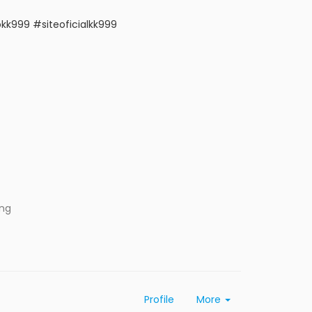
k999 #siteoficialkk999
ing
Profile
More