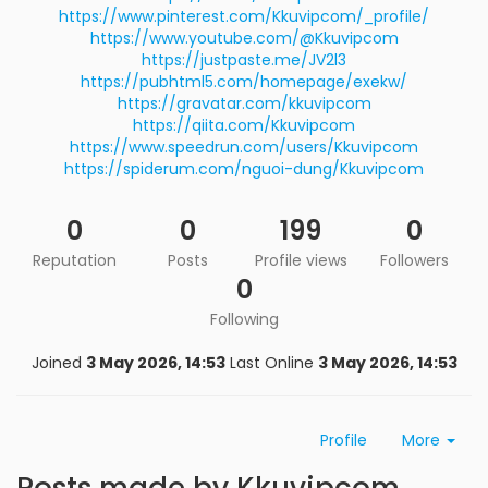
https://www.pinterest.com/Kkuvipcom/_profile/
https://www.youtube.com/@Kkuvipcom
https://justpaste.me/JV2l3
https://pubhtml5.com/homepage/exekw/
https://gravatar.com/kkuvipcom
https://qiita.com/Kkuvipcom
https://www.speedrun.com/users/Kkuvipcom
https://spiderum.com/nguoi-dung/Kkuvipcom
0
0
199
0
Reputation
Posts
Profile views
Followers
0
Following
Joined
3 May 2026, 14:53
Last Online
3 May 2026, 14:53
Profile
More