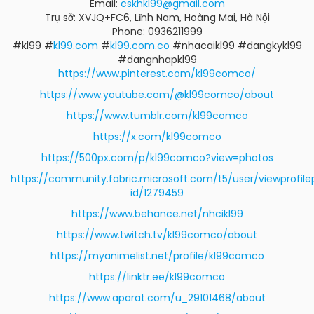
Email:
cskhkl99@gmail.com
Trụ sở: XVJQ+FC6, Lĩnh Nam, Hoàng Mai, Hà Nội
Phone: 0936211999
#kl99 #
kl99.com
#
kl99.com.co
#nhacaikl99 #dangkykl99
#dangnhapkl99
https://www.pinterest.com/kl99comco/
https://www.youtube.com/@kl99comco/about
https://www.tumblr.com/kl99comco
https://x.com/kl99comco
https://500px.com/p/kl99comco?view=photos
https://community.fabric.microsoft.com/t5/user/viewprofil
id/1279459
https://www.behance.net/nhcikl99
https://www.twitch.tv/kl99comco/about
https://myanimelist.net/profile/kl99comco
https://linktr.ee/kl99comco
https://www.aparat.com/u_29101468/about