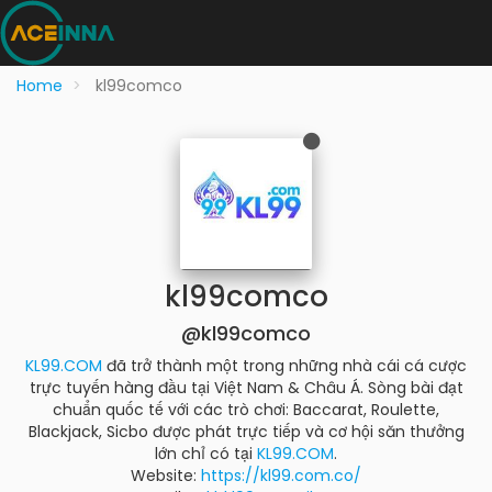
Home
kl99comco
kl99comco
@kl99comco
KL99.COM
đã trở thành một trong những nhà cái cá cược
trực tuyến hàng đầu tại Việt Nam & Châu Á. Sòng bài đạt
chuẩn quốc tế với các trò chơi: Baccarat, Roulette,
Blackjack, Sicbo được phát trực tiếp và cơ hội săn thưởng
lớn chỉ có tại
KL99.COM
.
Website:
https://kl99.com.co/