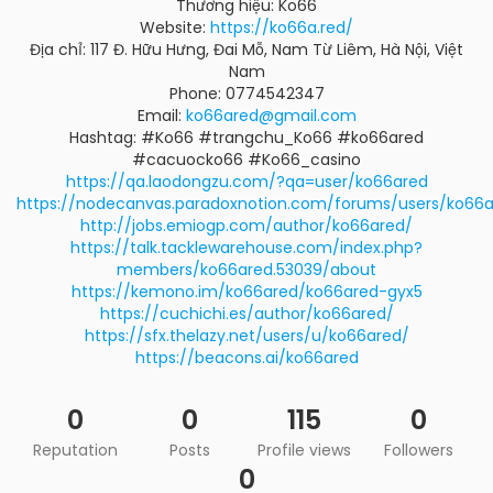
Thương hiệu: Ko66
Website:
https://ko66a.red/
Địa chỉ: 117 Đ. Hữu Hưng, Đai Mỗ, Nam Từ Liêm, Hà Nội, Việt
Nam
Phone: 0774542347
Email:
ko66ared@gmail.com
Hashtag: #Ko66 #trangchu_Ko66 #ko66ared
#cacuocko66 #Ko66_casino
https://qa.laodongzu.com/?qa=user/ko66ared
https://nodecanvas.paradoxnotion.com/forums/users/ko66a
http://jobs.emiogp.com/author/ko66ared/
https://talk.tacklewarehouse.com/index.php?
members/ko66ared.53039/about
https://kemono.im/ko66ared/ko66ared-gyx5
https://cuchichi.es/author/ko66ared/
https://sfx.thelazy.net/users/u/ko66ared/
https://beacons.ai/ko66ared
0
0
115
0
Reputation
Posts
Profile views
Followers
0