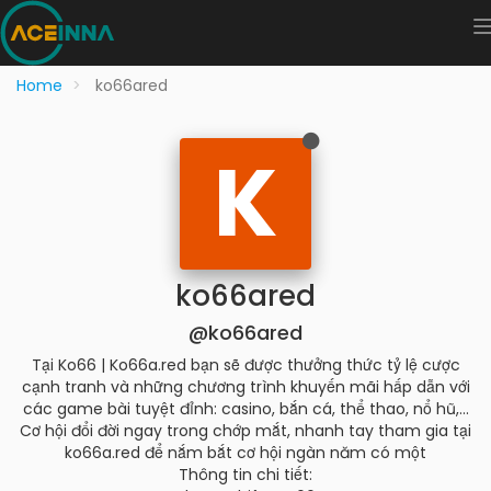
Home
ko66ared
K
ko66ared
@ko66ared
Tại Ko66 | Ko66a.red bạn sẽ được thưởng thức tỷ lệ cược
cạnh tranh và những chương trình khuyến mãi hấp dẫn với
các game bài tuyệt đỉnh: casino, bắn cá, thể thao, nổ hũ,...
Cơ hội đổi đời ngay trong chớp mắt, nhanh tay tham gia tại
ko66a.red để nắm bắt cơ hội ngàn năm có một
Thông tin chi tiết: