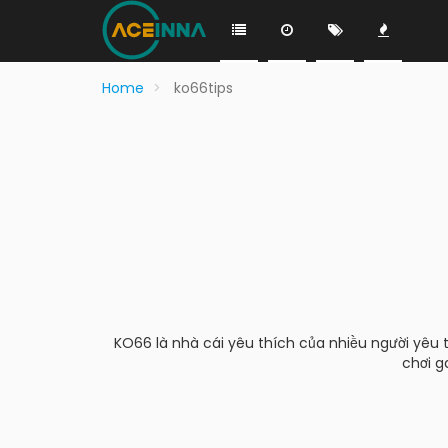
Home
ko66tips
KO66 là nhà cái yêu thích của nhiều người yêu 
chơi g