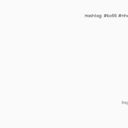
Hashtag: #ko66 #nh
Re