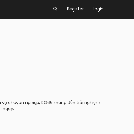
Register
Login
ịch vụ chuyên nghiệp, KO66 mang đến trải nghiệm
i ngày.