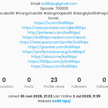
Email:
ko66tips@gmail.com
Zipcode: 700000
acaiko66 #trangchuko66 #dangnhapko66 #dangkyko66#napt
Social :
https://x.com/ko66tips
https://www.youtube.com/@ko66tips
http://pinterest.com/ko66tips/
https://ko66tips.medium.com/about
https://www.quora.com/profile/Ko66tips
https://gravatar.com/ko66tips
https://profile.hatena.ne.jp/ko66tips/
https://about.me/ko66tips
https://500px.com/p/ko66tips
https://issuu.com/ko66tips
0
0
23
0
0
putation
Posts
Profile views
Followers
Follow
Joined
30 Jun 2026, 21:23
Last Online
2 Jul 2026, 11:39
Website
ko66.tips/