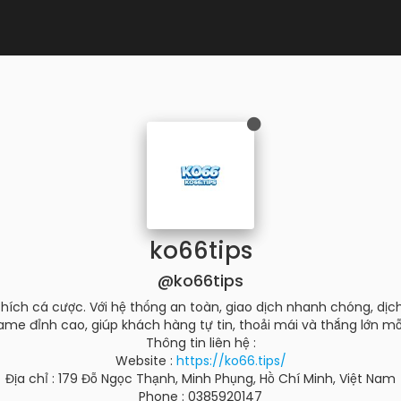
ko66tips
@ko66tips
thích cá cược. Với hệ thống an toàn, giao dịch nhanh chóng, d
ame đỉnh cao, giúp khách hàng tự tin, thoải mái và thắng lớn mỗ
Thông tin liên hệ :
Website :
https://ko66.tips/
Địa chỉ : 179 Đỗ Ngọc Thạnh, Minh Phụng, Hồ Chí Minh, Việt Nam
Phone : 0385920147