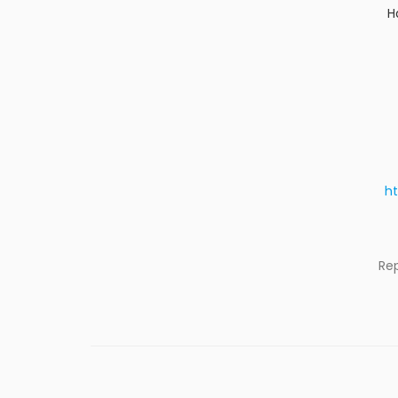
H
h
Re