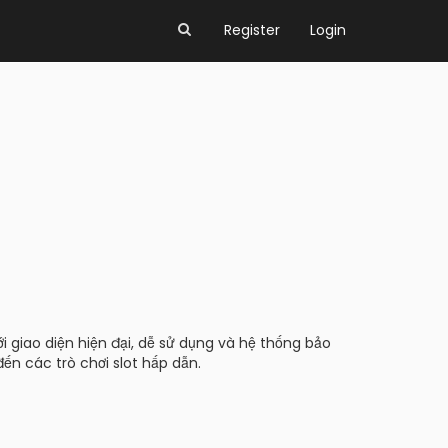
Register
Login
giao diện hiện đại, dễ sử dụng và hệ thống bảo
ến các trò chơi slot hấp dẫn.