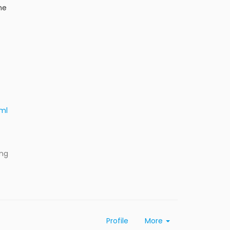
me
ml
ing
Profile
More