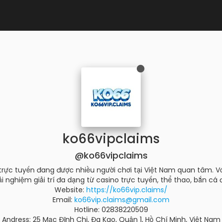
ko66vipclaims
@ko66vipclaims
c tuyến đang được nhiều người chơi tại Việt Nam quan tâm. Với 
nghiệm giải trí đa dạng từ casino trực tuyến, thể thao, bắn cá đ
Website:
https://ko66vip.claims/
Email:
ko66vip.claims@gmail.com
Hotline: 02838220509
Andress: 25 Mạc Đĩnh Chi, Đa Kao, Quận 1, Hồ Chí Minh, Việt Nam