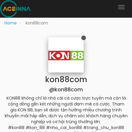
Home
kon88com
kon88com
@kon88com
KON88 không chỉ là nhà cái cá cược trực tuyến mà còn là
cộng đồng gắn kết những người đam mê cá cược. Tham
gia KON 88, bạn sẽ được tận hưởng nhiều chương trình
khuyến mãi hấp dẫn, dịch vụ chăm sóc khách hàng chuyên
nghiệp và cơ hội trúng thưởng lớn.
#kon88 #kon_88 #nha_cai_kon88 #trang_chu_kon88