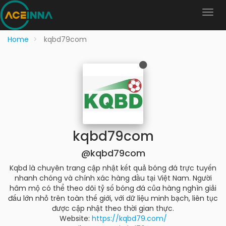
Home
kqbd79com
kqbd79com
@kqbd79com
Kqbd là chuyên trang cập nhật kết quả bóng đá trực tuyến
nhanh chóng và chính xác hàng đầu tại Việt Nam. Người
hâm mộ có thể theo dõi tỷ số bóng đá của hàng nghìn giải
đấu lớn nhỏ trên toàn thế giới, với dữ liệu minh bạch, liên tục
được cập nhật theo thời gian thực.
Website:
https://kqbd79.com/