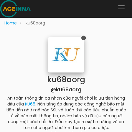
Home
ku68aorg
ku68aorg
@ku68aorg
An toàn thông tin cá nhân của người chơi là ưu tiên hàng
đầu của
KU68
. Nền tảng áp dụng các công nghệ bảo mật
tiên tiến như mã hóa SSL và tuân thủ các tiêu chuẩn quốc
tế về bảo mật thông tin, nhằm bảo vệ dữ liệu của người
dùng một cách tối ưu. Điều này tạo ra sự tin tưởng và an
tâm cho người chơi khi tham gia cá cược.