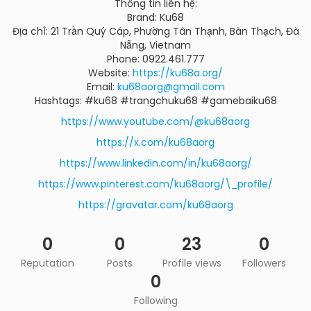
Thông tin liên hệ:
Brand: Ku68
Địa chỉ: 21 Trần Quý Cáp, Phường Tân Thạnh, Bàn Thạch, Đà
Nẵng, Vietnam
Phone: 0922.461.777
Website:
https://ku68a.org/
Email:
ku68aorg@gmail.com
Hashtags: #ku68 #trangchuku68 #gamebaiku68
https://www.youtube.com/@ku68aorg
https://x.com/ku68aorg
https://www.linkedin.com/in/ku68aorg/
https://www.pinterest.com/ku68aorg/\_profile/
https://gravatar.com/ku68aorg
0
0
23
0
Reputation
Posts
Profile views
Followers
0
Following