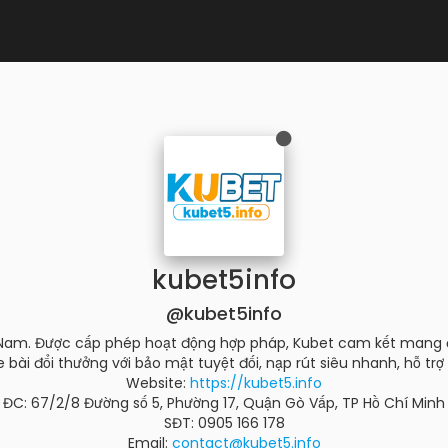
kubet5info
@kubet5info
 Nam. Được cấp phép hoạt động hợp pháp, Kubet cam kết mang đến
bài đổi thưởng với bảo mật tuyệt đối, nạp rút siêu nhanh, hỗ trợ
Website:
https://kubet5.info
ĐC: 67/2/8 Đường số 5, Phường 17, Quận Gò Vấp, TP Hồ Chí Minh
SĐT: 0905 166 178
Email:
contact@kubet5.info