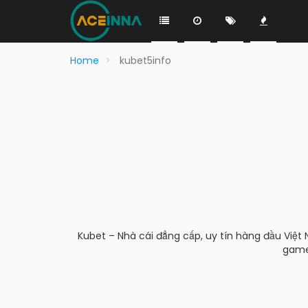
Home
kubet5info
Kubet – Nhà cái đẳng cấp, uy tín hàng đầu Việt
game 