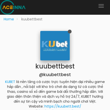
Home
kuubettbest
kuubettbest
@kuubettbest
KUBET
là nền tảng cá cược trực tuyến hiện đại nhiều game
hấp dẫn , nổi bật với kho trò chơi đa dạng từ cá cược thể
thao, casino sổ xố đến game bài đổi thưởng hấp dẫn. Với
giao diện thân thiện và dịch vụ hỗ trợ 24/7, KUBET hướng
đến sự tin cậy và minh bạch cho người chơi Việt.
Website:
https://kuubett.best/