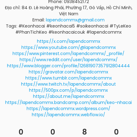
Phone: 0938452172
Địa chỉ: 84 Đ. Lê Hoàng Phái, Phường 17, Gò Vấp, Hồ Chí Minh,
Việt Nam
Email:
lapendcommx@gmail.com
Tags: #Keonhacai #keonhacai5 #soikeonhacai #TyLeKeo
#PhanTichKeo #keonhacaicouk #lapendcommx
https://x.com/lapendcommx
https://www.youtube.com/@lapendcommx
https://www.pinterest.com/lapendcommx/_profile/
https://www.reddit.com/user/lapendcommx/
https://www.blogger.com/profile/12681907357912804444
https://gravatar.com/lapendcommx
https://www.tumblr.com/lapendcommx
https://www.twitch.tv/lapendcommx/about
https://500px.com/p/lapendcommx
https://about.me/lapendcommx
https://lapendcommx.bandcamp.com/album/keo-nhacai
https://lapendcommx.wordpress.com/
https://lapendcommx.webflow.io/
0
0
8
0