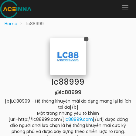
Home
lc88999
lc88999
@lc88999
[b]LC88999 – Hệ thống khuyến mãi đa dạng mang lại lợi ích
tối đa[/b]
Một trong những yếu tố khiến
[url=http://lc88999.com/]
lc88999.com
[/url] được đông
đảo người chơi lựa chọn là hệ thống khuyến mãi cực kỳ
phong phú và được xây dựng theo chiến lược rõ ràng.