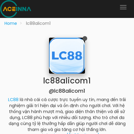
Home
lc88alicom1
lc88alicom1
@lc88alicom1
LC88
là nhà cái cá cược trực tuyến uy tín, mang đến trải
nghiệm giải trí hiện đại và ổn định cho người chơi. Với hệ
thống vận hành mượt mà, giao diện thân thiện và dễ sử
dụng, LC88 phù hợp với nhiều đối tượng. Kho trò chơi đa
dạng cùng tỷ lệ thưởng hấp dẫn giúp người chơi dễ dàng
tham gia và gia tăng cơ hội thắng lớn.