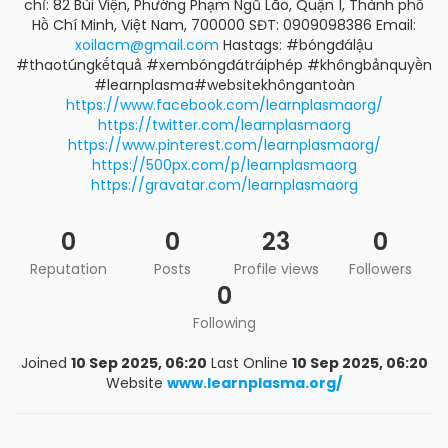
chỉ: 82 Bùi Viện, Phường Phạm Ngũ Lão, Quận 1, Thành phố
Hồ Chí Minh, Việt Nam, 700000 SĐT: 0909098386 Email:
xoilacm@gmail.com
Hastags: #bóngđálậu
#thaotúngkếtquả #xembóngđátráiphép #khôngbảnquyền
#learnplasma#websitekhôngantoàn
https://www.facebook.com/learnplasmaorg/
https://twitter.com/learnplasmaorg
https://www.pinterest.com/learnplasmaorg/
https://500px.com/p/learnplasmaorg
https://gravatar.com/learnplasmaorg
0
0
23
0
Reputation
Posts
Profile views
Followers
0
Following
Joined
10 Sep 2025, 06:20
Last Online
10 Sep 2025, 06:20
Website
www.learnplasma.org/