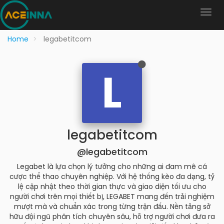
Home
legabetitcom
L
legabetitcom
@legabetitcom
Legabet là lựa chọn lý tưởng cho những ai đam mê cá
cược thể thao chuyên nghiệp. Với hệ thống kèo đa dạng, tỷ
lệ cập nhật theo thời gian thực và giao diện tối ưu cho
người chơi trên mọi thiết bị, LEGABET mang đến trải nghiệm
mượt mà và chuẩn xác trong từng trận đấu. Nền tảng sở
hữu đội ngũ phân tích chuyên sâu, hỗ trợ người chơi đưa ra