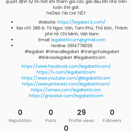
quyết định tự tin hơn khi tham gia các giải đấu lớn nhỏ trên
toàn thế giới.
THÔNG TIN CHI TIẾT:
Website:
https://legabet.it.com/
Địa chỉ: 286 Đ. Tô Ngọc Vân, Tam Phú, Thủ Đức, Thành
phố Hồ Chí Minh, Việt Nam
Email:
legabetitcom@gmail.com
Hotline: 0914778026
#legabet #nhacailegabet #trangchulegabet
#linkvaolegabet #legabetitcom
https://www.facebook.com/legabetitcom/
https://x.com/legabetitcom
https://www.youtube.com/@legabetitcom
https://www.pinterest.com/legabetitcom/
https://vimeo.com/legabetitcom
https://gravatar.com/legabetitcom
0
0
29
0
Reputation
Posts
Profile views
Followers
0