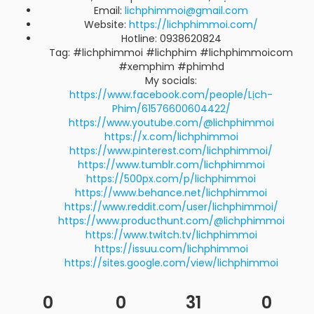
Email:
lichphimmoi@gmail.com
Website:
https://lichphimmoi.com/
Hotline: 0938620824
Tag: #lichphimmoi #lichphim #lichphimmoicom
#xemphim #phimhd
My socials:
https://www.facebook.com/people/Lịch-
Phim/61576600604422/
https://www.youtube.com/@lichphimmoi
https://x.com/lichphimmoi
https://www.pinterest.com/lichphimmoi/
https://www.tumblr.com/lichphimmoi
https://500px.com/p/lichphimmoi
https://www.behance.net/lichphimmoi
https://www.reddit.com/user/lichphimmoi/
https://www.producthunt.com/@lichphimmoi
https://www.twitch.tv/lichphimmoi
https://issuu.com/lichphimmoi
https://sites.google.com/view/lichphimmoi
0
0
31
0