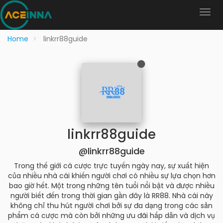
Home
linkrr88guide
linkrr88guide
@linkrr88guide
Trong thế giới cá cược trực tuyến ngày nay, sự xuất hiện
của nhiều nhà cái khiến người chơi có nhiều sự lựa chọn hơn
bao giờ hết. Một trong những tên tuổi nổi bật và được nhiều
người biết đến trong thời gian gần đây là RR88. Nhà cái này
không chỉ thu hút người chơi bởi sự đa dạng trong các sản
phẩm cá cược mà còn bởi những ưu đãi hấp dẫn và dịch vụ