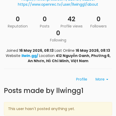
https://www.openrec.tv/user/llwingg1/about
0
0
42
0
Reputation
Posts
Profile views
Followers
0
Following
Joined
16 May 2026, 08:13
Last Online
16 May 2026, 08:13
Website
llwin.gg/
Location
412 Nguyễn Oanh, Phường 6,
An Nhơn, Hồ Chí Minh, Việt Nam
Profile
More
Posts made by llwingg1
This user hasn't posted anything yet.