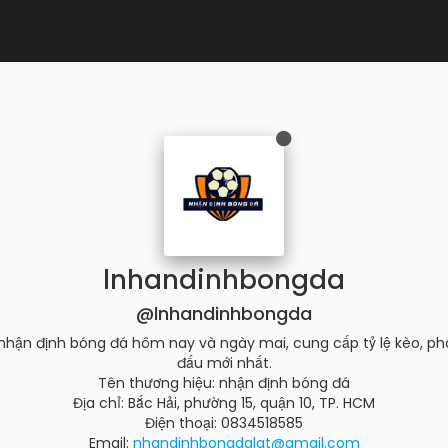
lnhandinhbongda
@lnhandinhbongda
hận định bóng đá hôm nay và ngày mai, cung cấp tỷ lệ kèo, ph
đấu mới nhất.
Tên thương hiệu: nhận định bóng đá
Địa chỉ: Bắc Hải, phường 15, quận 10, TP. HCM
Điện thoại: 0834518585
Email:
nhandinhbongdalat@gmail.com