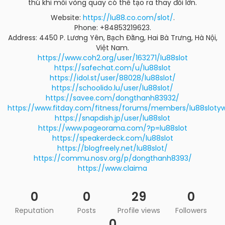
thú khi mỗi vòng quay có thể tạo ra thay đổi lớn.
Website:
https://lu88.co.com/slot/
.
Phone: +84853219623.
Address: 4450 P. Lương Yên, Bạch Đằng, Hai Bà Trưng, Hà Nội,
Việt Nam.
https://www.coh2.org/user/163271/lu88slot
https://safechat.com/u/lu88slot
https://idol.st/user/88028/lu88slot/
https://schoolido.lu/user/lu88slot/
https://savee.com/dongthanh83932/
https://www.fitday.com/fitness/forums/members/lu88sloty
https://snapdish.jp/user/lu88slot
https://www.pageorama.com/?p=lu88slot
https://speakerdeck.com/lu88slot
https://blogfreely.net/lu88slot/
https://commu.nosv.org/p/dongthanh8393/
https://www.claima
0
0
29
0
Reputation
Posts
Profile views
Followers
0