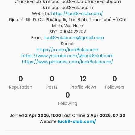
#luck8-club #nhacailuck8-club #luck8-clubcom
#nhacailuck8-clubcom
Website:
https://luck8-club.com/
Địa chỉ: 135 Đ. C2, Phường 15, Tân Bình, Thành phố Hồ Chí
Minh, Việt Nam
SĐT: 0904022202
Email:
luck8-clubcom@gmail.com
Social:
https://x.com/luck8clubcom
https://www.youtube.com/@luck8clubcom
https://www.pinterest.com/luck8clubcom/
0
0
12
0
Reputation
Posts
Profile views
Followers
0
Following
Joined
2 Apr 2026, 11:00
Last Online
3 Apr 2026, 07:30
Website
luck8-club.com/