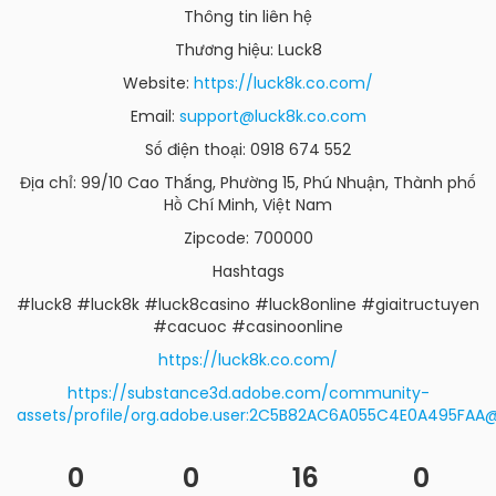
Thông tin liên hệ
Thương hiệu: Luck8
Website:
https://luck8k.co.com/
Email:
support@luck8k.co.com
Số điện thoại: 0918 674 552
Địa chỉ: 99/10 Cao Thắng, Phường 15, Phú Nhuận, Thành phố
Hồ Chí Minh, Việt Nam
Zipcode: 700000
Hashtags
#luck8 #luck8k #luck8casino #luck8online #giaitructuyen
#cacuoc #casinoonline
https://luck8k.co.com/
https://substance3d.adobe.com/community-
assets/profile/org.adobe.user:2C5B82AC6A055C4E0A495FAA
0
0
16
0