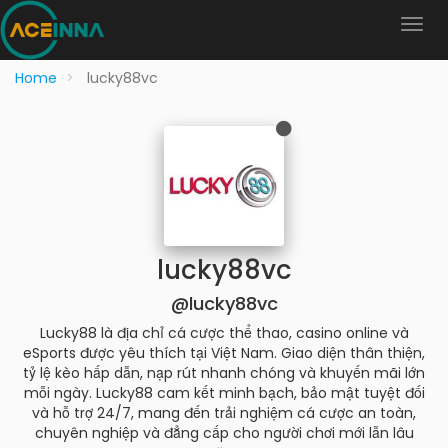
Home
lucky88vc
lucky88vc
@lucky88vc
Lucky88 là địa chỉ cá cược thể thao, casino online và
eSports được yêu thích tại Việt Nam. Giao diện thân thiện,
tỷ lệ kèo hấp dẫn, nạp rút nhanh chóng và khuyến mãi lớn
mỗi ngày. Lucky88 cam kết minh bạch, bảo mật tuyệt đối
và hỗ trợ 24/7, mang đến trải nghiệm cá cược an toàn,
chuyên nghiệp và đẳng cấp cho người chơi mới lẫn lâu