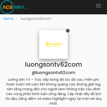
Home
luongsontv62com
luongsontv62com
@luongsontv62com
Lương Sơn TV – Trực tiếp bóng đá tốc độ cao, miễn phí
hoàn toàn! Với cam kết không quảng cáo, không giật lag,
nền tảng mang đến cho người xem những trận cầu đỉnh
cao cùng phần bình luận sống động. Cập nhật đầy đủ lịch
thi đấu, bảng điểm và video highlight ngay tại một nơi duy
nhất.