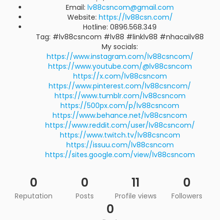
Email:
lv88csncom@gmail.com
Website:
https://lv88csn.com/
Hotline: 0896.568.349
Tag: #lv88csncom #lv88 #linklv88 #nhacailv88
My socials:
https://www.instagram.com/lv88csncom/
https://www.youtube.com/@lv88csncom
https://x.com/lv88csncom
https://www.pinterest.com/lv88csncom/
https://www.tumblr.com/lv88csncom
https://500px.com/p/lv88csncom
https://www.behance.net/lv88csncom
https://www.reddit.com/user/lv88csncom/
https://www.twitch.tv/lv88csncom
https://issuu.com/lv88csncom
https://sites.google.com/view/lv88csncom
0
0
11
0
Reputation
Posts
Profile views
Followers
0