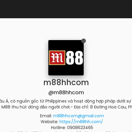
m88hhcom
@m88hhcom
âu Á, có nguồn gốc từ Philippines và hoạt động hợp pháp dưới s
à, M88 thu hút đông đảo người chơi.- Địa chỉ: 8 Đường Hoa Cau,
Email:
m88hhcom@gmail.com
Website:
https://m88hh.com/
Hotline: 0908623465