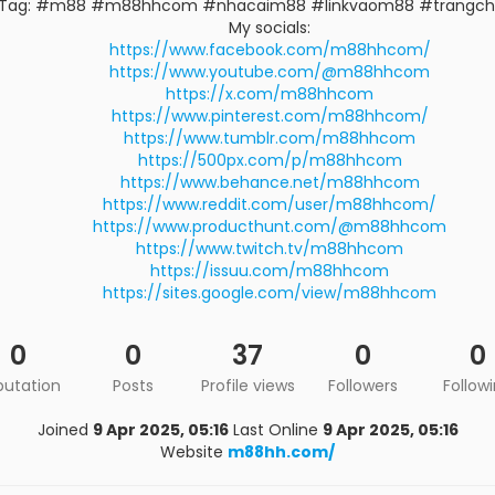
Tag: #m88 #m88hhcom #nhacaim88 #linkvaom88 #trangc
My socials:
https://www.facebook.com/m88hhcom/
https://www.youtube.com/@m88hhcom
https://x.com/m88hhcom
https://www.pinterest.com/m88hhcom/
https://www.tumblr.com/m88hhcom
https://500px.com/p/m88hhcom
https://www.behance.net/m88hhcom
https://www.reddit.com/user/m88hhcom/
https://www.producthunt.com/@m88hhcom
https://www.twitch.tv/m88hhcom
https://issuu.com/m88hhcom
https://sites.google.com/view/m88hhcom
0
0
37
0
0
putation
Posts
Profile views
Followers
Follow
Joined
9 Apr 2025, 05:16
Last Online
9 Apr 2025, 05:16
Website
m88hh.com/