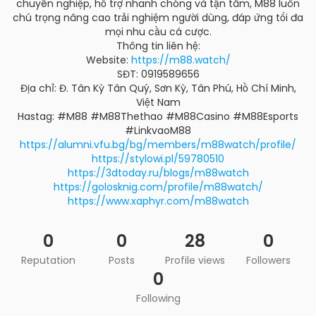
chuyên nghiệp, hỗ trợ nhanh chóng và tận tâm, M88 luôn
chú trọng nâng cao trải nghiệm người dùng, đáp ứng tối đa
mọi nhu cầu cá cược.
Thông tin liên hệ:
Website:
https://m88.watch/
SĐT: 0919589656
Địa chỉ: Đ. Tân Kỳ Tân Quý, Sơn Kỳ, Tân Phú, Hồ Chí Minh,
Việt Nam
Hastag: #M88 #M88Thethao #M88Casino #M88Esports
#LinkvaoM88
https://alumni.vfu.bg/bg/members/m88watch/profile/
https://stylowi.pl/59780510
https://3dtoday.ru/blogs/m88watch
https://golosknig.com/profile/m88watch/
https://www.xaphyr.com/m88watch
0
0
28
0
Reputation
Posts
Profile views
Followers
0
Following