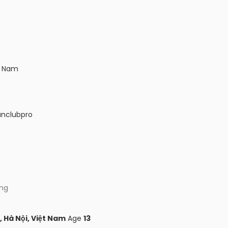
ệt Nam
nclubpro
ing
, Hà Nội, Việt Nam
Age
13