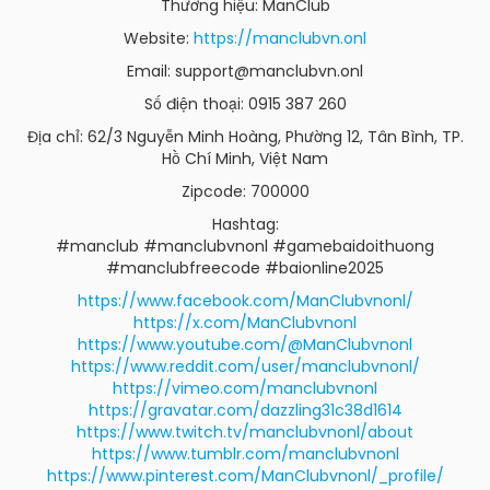
Thương hiệu: ManClub
Website:
https://manclubvn.onl
Email: support@manclubvn.onl
Số điện thoại: 0915 387 260
Địa chỉ: 62/3 Nguyễn Minh Hoàng, Phường 12, Tân Bình, TP.
Hồ Chí Minh, Việt Nam
Zipcode: 700000
Hashtag:
#manclub #manclubvnonl #gamebaidoithuong
#manclubfreecode #baionline2025
https://www.facebook.com/ManClubvnonl/
https://x.com/ManClubvnonl
https://www.youtube.com/@ManClubvnonl
https://www.reddit.com/user/manclubvnonl/
https://vimeo.com/manclubvnonl
https://gravatar.com/dazzling31c38d1614
https://www.twitch.tv/manclubvnonl/about
https://www.tumblr.com/manclubvnonl
https://www.pinterest.com/ManClubvnonl/_profile/