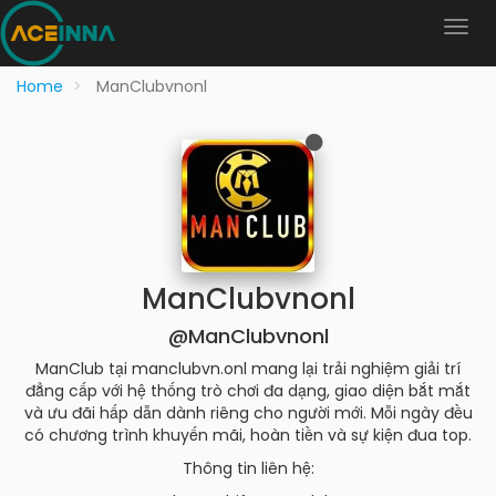
Home
ManClubvnonl
ManClubvnonl
@ManClubvnonl
ManClub tại manclubvn.onl mang lại trải nghiệm giải trí
đẳng cấp với hệ thống trò chơi đa dạng, giao diện bắt mắt
và ưu đãi hấp dẫn dành riêng cho người mới. Mỗi ngày đều
có chương trình khuyến mãi, hoàn tiền và sự kiện đua top.
Thông tin liên hệ: