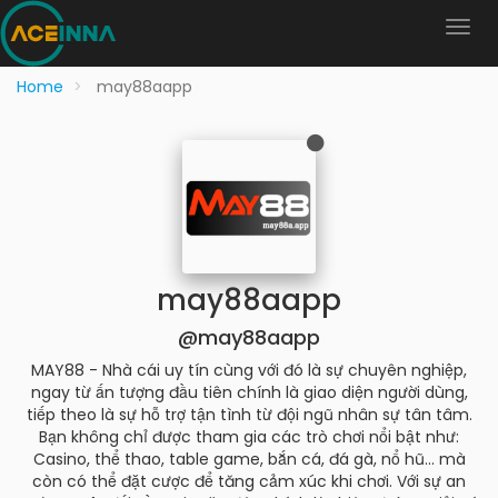
Home
may88aapp
may88aapp
@may88aapp
MAY88 - Nhà cái uy tín cùng với đó là sự chuyên nghiệp,
ngay từ ấn tượng đầu tiên chính là giao diện người dùng,
tiếp theo là sự hỗ trợ tận tình từ đội ngũ nhân sự tân tâm.
Bạn không chỉ được tham gia các trò chơi nổi bật như:
Casino, thể thao, table game, bắn cá, đá gà, nổ hũ... mà
còn có thể đặt cược để tăng cảm xúc khi chơi. Với sự an