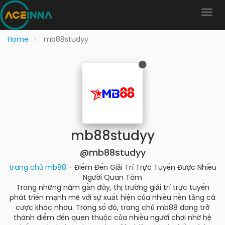
Home
mb88studyy
mb88studyy
@mb88studyy
trang chủ mb88
- Điểm Đến Giải Trí Trực Tuyến Được Nhiều
Người Quan Tâm
Trong những năm gần đây, thị trường giải trí trực tuyến
phát triển mạnh mẽ với sự xuất hiện của nhiều nền tảng cá
cược khác nhau. Trong số đó, trang chủ mb88 đang trở
thành điểm đến quen thuộc của nhiều người chơi nhờ hệ