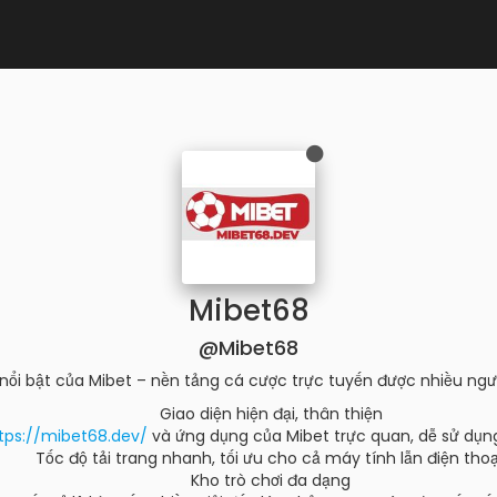
Mibet68
@Mibet68
nổi bật của Mibet – nền tảng cá cược trực tuyến được nhiều người
Giao diện hiện đại, thân thiện
tps://mibet68.dev/
và ứng dụng của Mibet trực quan, dễ sử dụng, 
Tốc độ tải trang nhanh, tối ưu cho cả máy tính lẫn điện thoạ
Kho trò chơi đa dạng