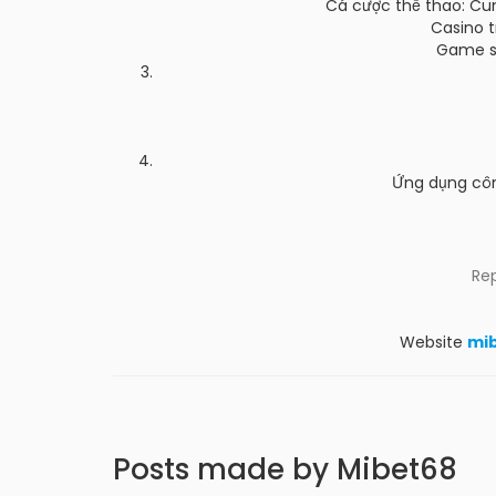
Cá cược thể thao: Cung
Casino t
Game slo
Ứng dụng côn
Re
Website
mi
Posts made by Mibet68