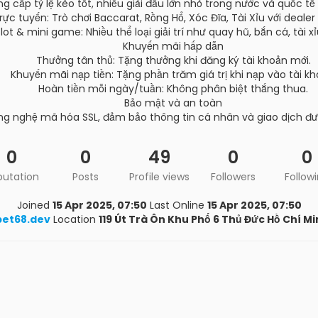
 cấp tỷ lệ kèo tốt, nhiều giải đấu lớn nhỏ trong nước và quốc tế
rực tuyến: Trò chơi Baccarat, Rồng Hổ, Xóc Đĩa, Tài Xỉu với dealer 
t & mini game: Nhiều thể loại giải trí như quay hũ, bắn cá, tài xỉu
Khuyến mãi hấp dẫn
Thưởng tân thủ: Tặng thưởng khi đăng ký tài khoản mới.
Khuyến mãi nạp tiền: Tặng phần trăm giá trị khi nạp vào tài kh
Hoàn tiền mỗi ngày/tuần: Không phân biệt thắng thua.
Bảo mật và an toàn
g nghệ mã hóa SSL, đảm bảo thông tin cá nhân và giao dịch đượ
0
0
49
0
0
putation
Posts
Profile views
Followers
Follow
Joined
15 Apr 2025, 07:50
Last Online
15 Apr 2025, 07:50
bet68.dev
Location
119 Út Trà Ôn Khu Phố 6 Thủ Đức Hồ Chí M