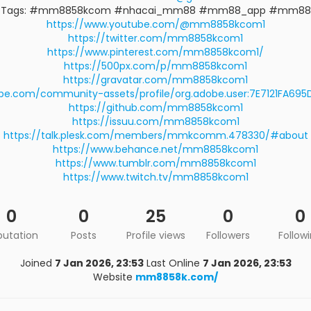
Tags: #mm8858kcom #nhacai_mm88 #mm88_app #mm88
https://www.youtube.com/@mm8858kcom1
https://twitter.com/mm8858kcom1
https://www.pinterest.com/mm8858kcom1/
https://500px.com/p/mm8858kcom1
https://gravatar.com/mm8858kcom1
obe.com/community-assets/profile/org.adobe.user:7E7121FA6
https://github.com/mm8858kcom1
https://issuu.com/mm8858kcom1
https://talk.plesk.com/members/mmkcomm.478330/#about
https://www.behance.net/mm8858kcom1
https://www.tumblr.com/mm8858kcom1
https://www.twitch.tv/mm8858kcom1
0
0
25
0
0
putation
Posts
Profile views
Followers
Follow
Joined
7 Jan 2026, 23:53
Last Online
7 Jan 2026, 23:53
Website
mm8858k.com/