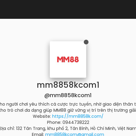
mm8858kcom1
@mm8858kcom1
gười chơi yêu thích cá cược trực tuyến, nhờ giao diện thân thiện
o trò chơi đa dạng giúp MM88 giữ vững vị trí trên thị trường giải t
Website:
https://mm8858k.com/
Phone: 0944738222
Địa chỉ: 132 Tân Trang, khu phố 2, Tân Bình, Hồ Chí Minh, Việt Na
Email:
mm8858kcom@gmail.com