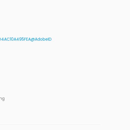
95D4AC10A495FEA@AdobeID
ing