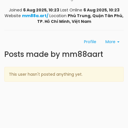
Joined
6 Aug 2025, 10:23
Last Online
6 Aug 2025, 10:23
Website
mm88a.art/
Location
Phú Trung, Quận Tân Phú,
TP. Hồ Chí Minh, Việt Nam
Profile
More
Posts made by mm88aart
This user hasn't posted anything yet.