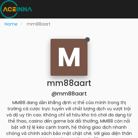
Home
mm88aart
M
mm88aart
@mm88aart
MM88 đang dần khẳng định vị thế của mình trong thị
trường cá cược trực tuyến với chất lượng dịch vụ vượt trội
và độ uy tín cao. Không chỉ sở hữu kho trò chơi đa dạng từ
thể thao, casino đến game bài đổi thưởng, MM88 còn nổi
bật với tỷ lệ kèo cạnh tranh, hệ thống giao dịch nhanh
chóng và chính sách bảo mật chặt chẽ. Với giao diện thân