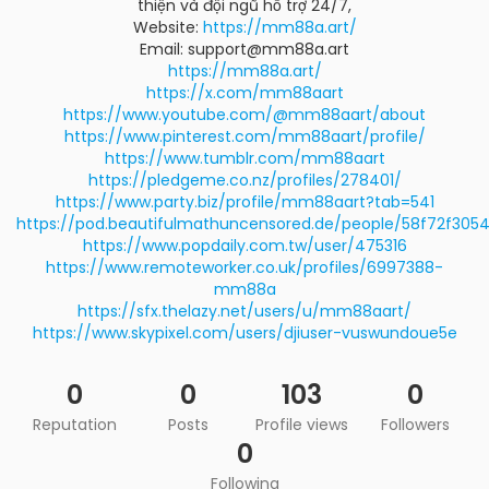
thiện và đội ngũ hỗ trợ 24/7,
Website:
https://mm88a.art/
Email: support@mm88a.art
https://mm88a.art/
https://x.com/mm88aart
https://www.youtube.com/@mm88aart/about
https://www.pinterest.com/mm88aart/profile/
https://www.tumblr.com/mm88aart
https://pledgeme.co.nz/profiles/278401/
https://www.party.biz/profile/mm88aart?tab=541
https://pod.beautifulmathuncensored.de/people/58f72f30
https://www.popdaily.com.tw/user/475316
https://www.remoteworker.co.uk/profiles/6997388-
mm88a
https://sfx.thelazy.net/users/u/mm88aart/
https://www.skypixel.com/users/djiuser-vuswundoue5e
0
0
103
0
Reputation
Posts
Profile views
Followers
0
Following